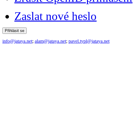
Zaslat nové heslo
info@jataya.net
;
alam@jataya.net
;
pavel.typl@jataya.net