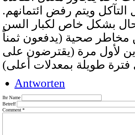
 التآكل ويتم رفض ائتمانهم
حال بشكل خاص لكبار السن
مخاطر صحية (يدفعون ثمناً
رين لأول مرة (يقترضون على
Antworten
Ihr Name
Betreff
Comment
*