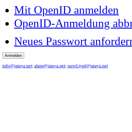
Mit OpenID anmelden
OpenID-Anmeldung abb
Neues Passwort anforder
info@jataya.net
;
alam@jataya.net
;
pavel.typl@jataya.net