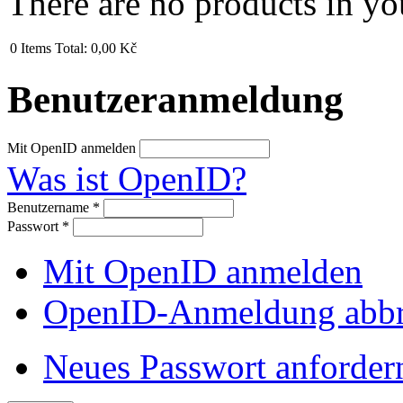
There are no products in yo
0
Items
Total:
0,00 Kč
Benutzeranmeldung
Mit OpenID anmelden
Was ist OpenID?
Benutzername
*
Passwort
*
Mit OpenID anmelden
OpenID-Anmeldung abb
Neues Passwort anforder