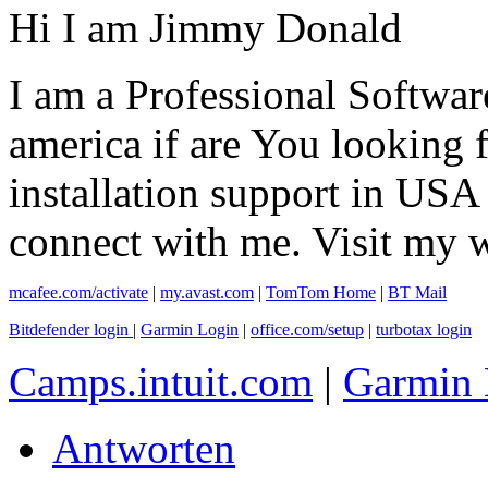
Hi I am Jimmy Donald
I am a Professional Softwar
america if are You looking
installation support in USA
connect with me. Visit my 
mcafee.com/activate
|
my.avast.com
|
TomTom Home
|
BT Mail
Bitdefender login
|
Garmin Login
|
office.com/setup
|
turbotax login
Camps.intuit.com
|
Garmin 
Antworten