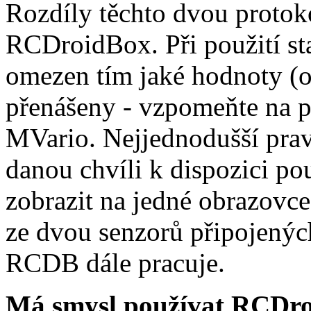
Rozdíly těchto dvou protoko
RCDroidBox. Při použití s
omezen tím jaké hodnoty (o
přenášeny - vzpomeňte na p
MVario. Nejjednodušší pra
danou chvíli k dispozici po
zobrazit na jedné obrazovc
ze dvou senzorů připojenýc
RCDB dále pracuje.
Má smysl používat RCDroi