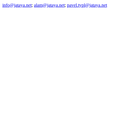
info@jataya.net
;
alam@jataya.net
;
pavel.typl@jataya.net