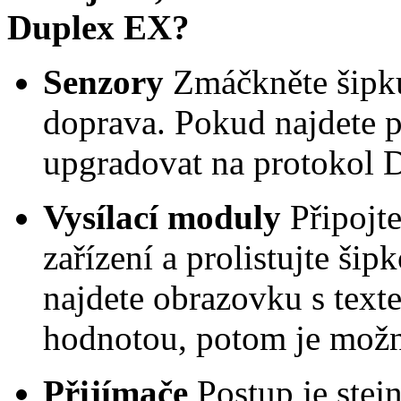
Duplex EX?
Senzory
Zmáčkněte šipku 
doprava. Pokud najdete 
upgradovat na protokol 
Vysílací moduly
Připojt
zařízení a prolistujte š
najdete obrazovku s tex
hodnotou, potom je mož
Přijímače
Postup je stej