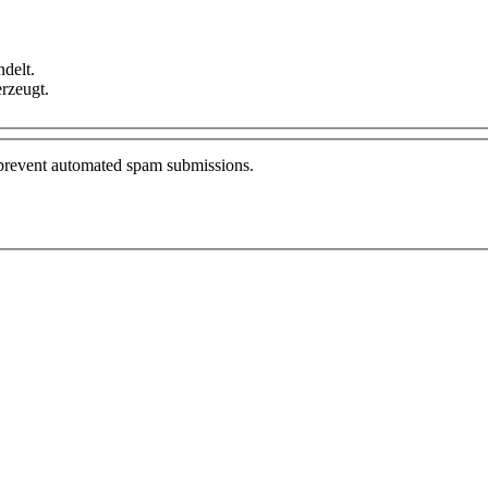
delt.
rzeugt.
o prevent automated spam submissions.