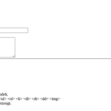
delt.
<ul> <ol> <li> <dl> <dt> <dd> <img>
rzeugt.