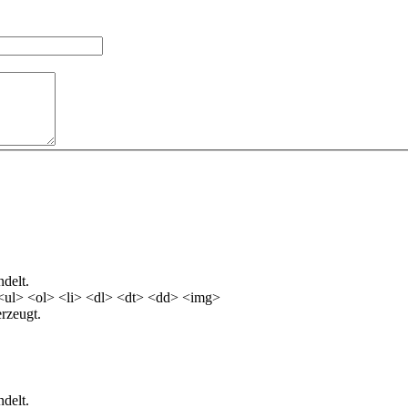
delt.
<ul> <ol> <li> <dl> <dt> <dd> <img>
rzeugt.
delt.