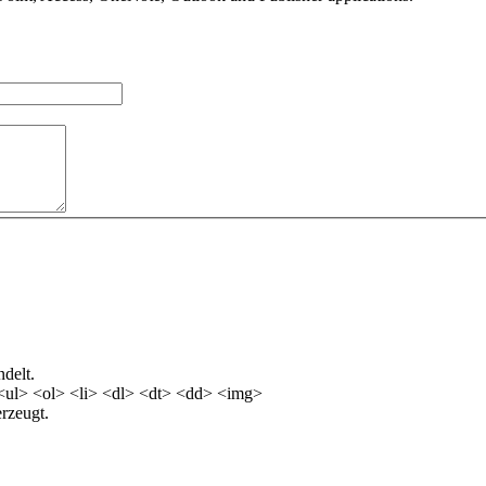
delt.
<ul> <ol> <li> <dl> <dt> <dd> <img>
rzeugt.