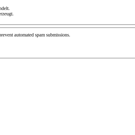
delt.
rzeugt.
o prevent automated spam submissions.