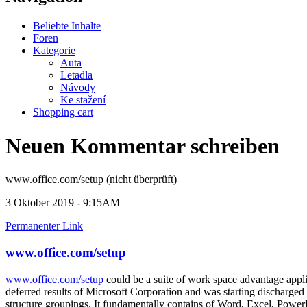
Beliebte Inhalte
Foren
Kategorie
Auta
Letadla
Návody
Ke stažení
Shopping cart
Neuen Kommentar schreiben
www.office.com/setup (nicht überprüft)
3 Oktober 2019 - 9:15AM
Permanenter Link
www.office.com/setup
www.office.com/setup
could be a suite of work space advantage applic
deferred results of Microsoft Corporation and was starting discharge
structure groupings. It fundamentally contains of Word, Excel, Power