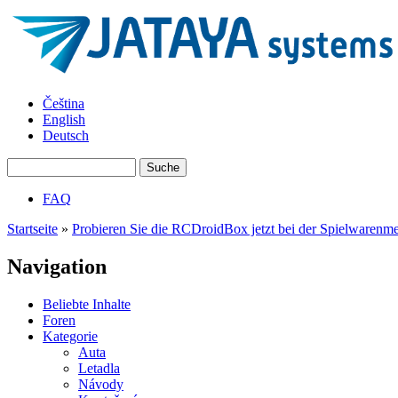
Direkt zum Inhalt
JATAYA
Čeština
systems -
English
elektronika
Deutsch
pro RC
modely
Suche
Suchformular
FAQ
Hauptmenü
Startseite
»
Probieren Sie die RCDroidBox jetzt bei der Spielwarenme
Sie sind hier
Navigation
Beliebte Inhalte
Foren
Kategorie
Auta
Letadla
Návody