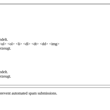
delt.
<ul> <ol> <li> <dl> <dt> <dd> <img>
rzeugt.
delt.
rzeugt.
o prevent automated spam submissions.