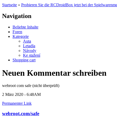
Startseite
»
Probieren Sie die RCDroidBox jetzt bei der Spielwarenme
Navigation
Beliebte Inhalte
Foren
Kategorie
Auta
Letadla
Návody
Ke stažení
Shopping cart
Neuen Kommentar schreiben
webroot com safe (nicht überprüft)
2 März 2020 - 6:48AM
Permanenter Link
webroot.com/safe