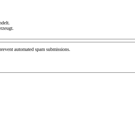
delt.
rzeugt.
o prevent automated spam submissions.