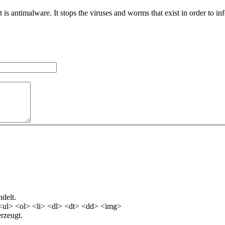
s antimalware. It stops the viruses and worms that exist in order to inf
delt.
<ul> <ol> <li> <dl> <dt> <dd> <img>
rzeugt.