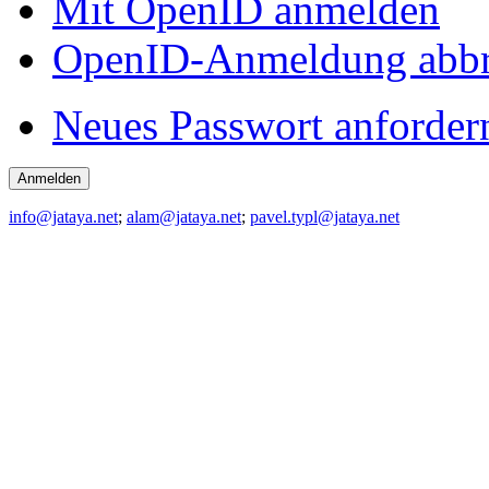
Mit OpenID anmelden
OpenID-Anmeldung abb
Neues Passwort anforder
info@jataya.net
;
alam@jataya.net
;
pavel.typl@jataya.net