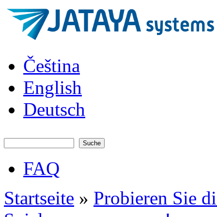
Direkt zum Inhalt
JATAYA
Čeština
systems -
elektronika
pro RC
English
modely
Deutsch
Suche
Suchformular
FAQ
Hauptmenü
Startseite
»
Probieren Sie d
Sie sind hier