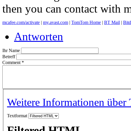
then you can contact with 
mcafee.com/activate
|
my.avast.com
|
TomTom Home
|
BT Mail
|
Bit
Antworten
Ihr Name
Betreff
Comment
*
Weitere Informationen über 
Textformat
Filtered HTML