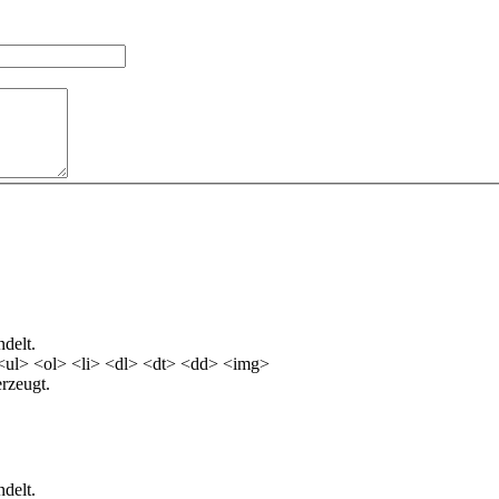
delt.
<ul> <ol> <li> <dl> <dt> <dd> <img>
rzeugt.
delt.