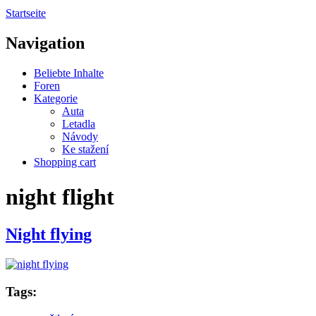
Startseite
Navigation
Beliebte Inhalte
Foren
Kategorie
Auta
Letadla
Návody
Ke stažení
Shopping cart
night flight
Night flying
Tags: