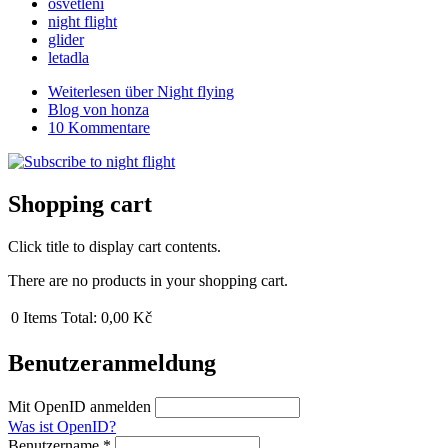
osvětlení
night flight
glider
letadla
Weiterlesen
über Night flying
Blog von honza
10 Kommentare
Shopping cart
Click title to display cart contents.
There are no products in your shopping cart.
0
Items
Total:
0,00 Kč
Benutzeranmeldung
Mit OpenID anmelden
Was ist OpenID?
Benutzername
*