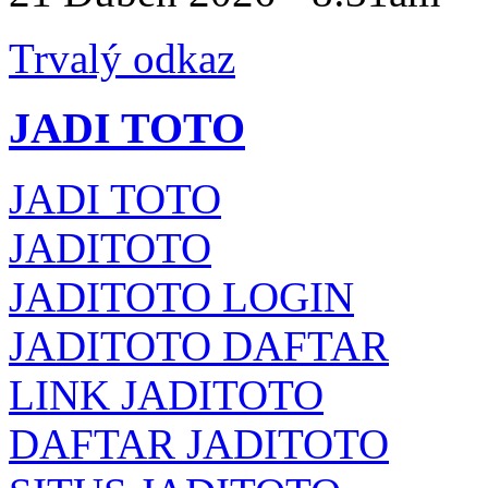
Trvalý odkaz
JADI TOTO
JADI TOTO
JADITOTO
JADITOTO LOGIN
JADITOTO DAFTAR
LINK JADITOTO
DAFTAR JADITOTO