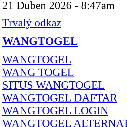
21 Duben 2026 - 8:47am
Trvalý odkaz
WANGTOGEL
WANGTOGEL
WANG TOGEL
SITUS WANGTOGEL
WANGTOGEL DAFTAR
WANGTOGEL LOGIN
WANGTOGEL ALTERNAT