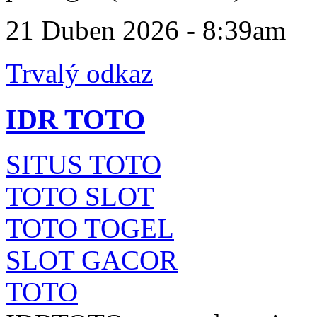
21 Duben 2026 - 8:39am
Trvalý odkaz
IDR TOTO
SITUS TOTO
TOTO SLOT
TOTO TOGEL
SLOT GACOR
TOTO