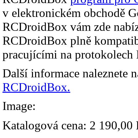
v elektronickém obchodě Go
RCDroidBox vám zde nabízí
RCDroidBox plně kompatibi
pracujícími na protokolech
Další informace naleznete 
RCDroidBox.
Image:
Katalogová cena:
2 190,00