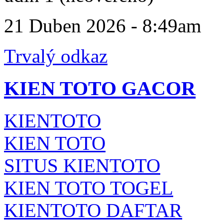
21 Duben 2026 - 8:49am
Trvalý odkaz
KIEN TOTO GACOR
KIENTOTO
KIEN TOTO
SITUS KIENTOTO
KIEN TOTO TOGEL
KIENTOTO DAFTAR