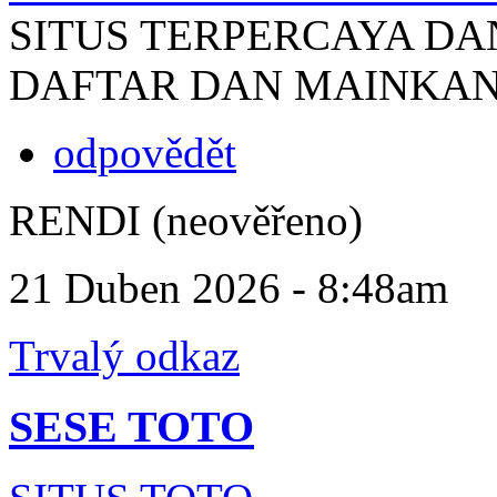
SITUS TERPERCAYA DA
DAFTAR DAN MAINKAN 
odpovědět
RENDI (neověřeno)
21 Duben 2026 - 8:48am
Trvalý odkaz
SESE TOTO