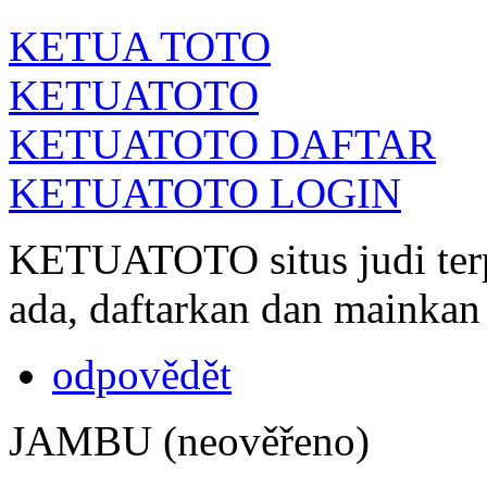
KETUA TOTO
KETUATOTO
KETUATOTO DAFTAR
KETUATOTO LOGIN
KETUATOTO situs judi terp
ada, daftarkan dan mainkan 
odpovědět
JAMBU (neověřeno)