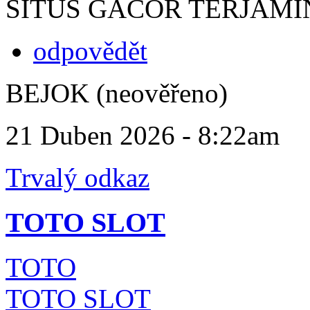
SITUS GACOR TERJAMIN
odpovědět
BEJOK (neověřeno)
21 Duben 2026 - 8:22am
Trvalý odkaz
TOTO SLOT
TOTO
TOTO SLOT