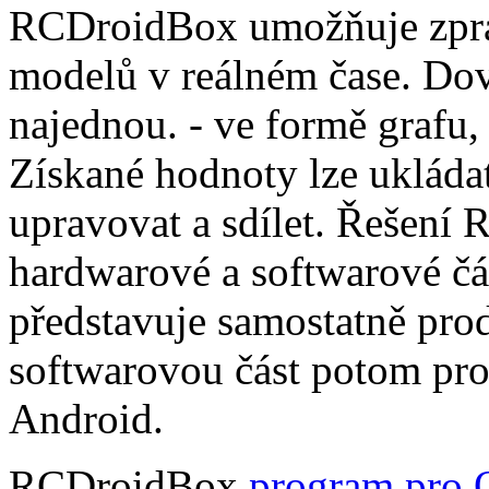
RCDroidBox umožňuje zprac
modelů v reálném čase. Dov
najednou. - ve formě grafu,
Získané hodnoty lze ukládat
upravovat a sdílet. Řešení
hardwarové a softwarové čá
představuje samostatně pro
softwarovou část potom pr
Android.
RCDroidBox
program pro 