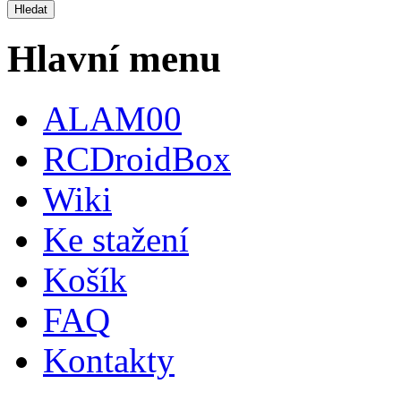
Hlavní menu
ALAM00
RCDroidBox
Wiki
Ke stažení
Košík
FAQ
Kontakty