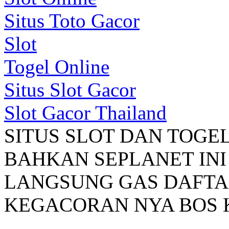
Situs Toto Gacor
Slot
Togel Online
Situs Slot Gacor
Slot Gacor Thailand
SITUS SLOT DAN TOGE
BAHKAN SEPLANET INI
LANGSUNG GAS DAFTA
KEGACORAN NYA BOS 