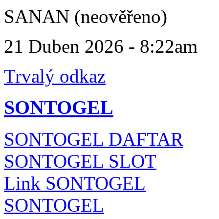
SANAN (neověřeno)
21 Duben 2026 - 8:22am
Trvalý odkaz
SONTOGEL
SONTOGEL DAFTAR
SONTOGEL SLOT
Link SONTOGEL
SONTOGEL