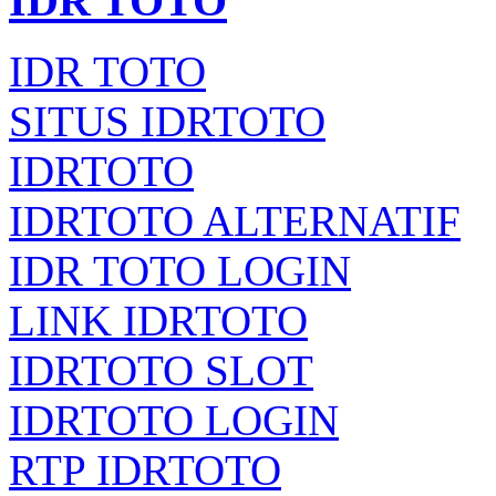
IDR TOTO
IDR TOTO
SITUS IDRTOTO
IDRTOTO
IDRTOTO ALTERNATIF
IDR TOTO LOGIN
LINK IDRTOTO
IDRTOTO SLOT
IDRTOTO LOGIN
RTP IDRTOTO