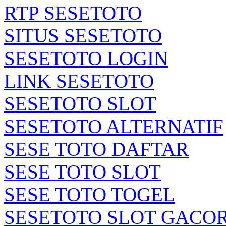
RTP SESETOTO
SITUS SESETOTO
SESETOTO LOGIN
LINK SESETOTO
SESETOTO SLOT
SESETOTO ALTERNATIF
SESE TOTO DAFTAR
SESE TOTO SLOT
SESE TOTO TOGEL
SESETOTO SLOT GACO