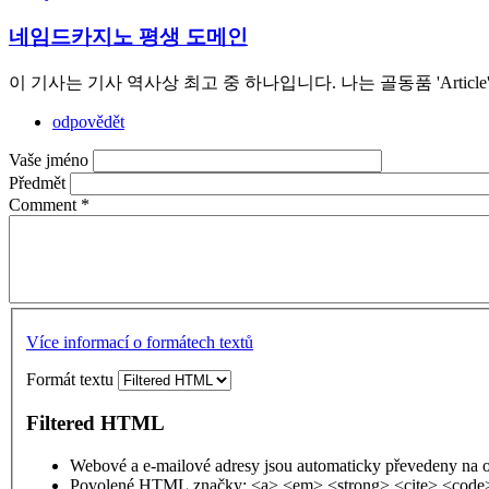
네임드카지노 평생 도메인
이 기사는 기사 역사상 최고 중 하나입니다. 나는 골동품 'Art
odpovědět
Vaše jméno
Předmět
Comment
*
Více informací o formátech textů
Formát textu
Filtered HTML
Webové a e-mailové adresy jsou automaticky převedeny na 
Povolené HTML značky: <a> <em> <strong> <cite> <code>