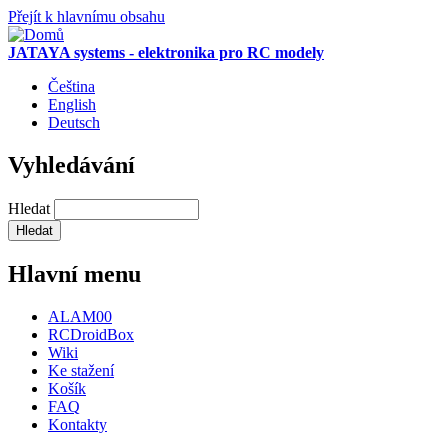
Přejít k hlavnímu obsahu
JATAYA systems - elektronika pro RC modely
Čeština
English
Deutsch
Vyhledávání
Hledat
Hlavní menu
ALAM00
RCDroidBox
Wiki
Ke stažení
Košík
FAQ
Kontakty