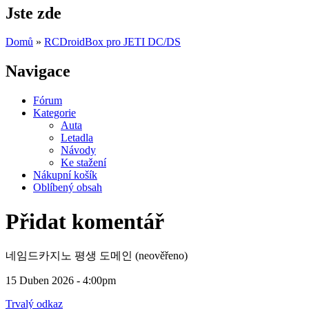
Jste zde
Domů
»
RCDroidBox pro JETI DC/DS
Navigace
Fórum
Kategorie
Auta
Letadla
Návody
Ke stažení
Nákupní košík
Oblíbený obsah
Přidat komentář
네임드카지노 평생 도메인 (neověřeno)
15 Duben 2026 - 4:00pm
Trvalý odkaz