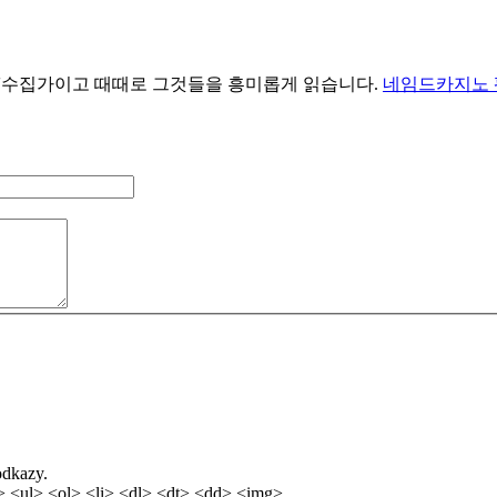
icle'수집가이고 때때로 그것들을 흥미롭게 읽습니다.
네임드카지노 
odkazy.
 <ul> <ol> <li> <dl> <dt> <dd> <img>