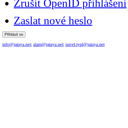
Zrušit OpenID přihlášení
Zaslat nové heslo
info@jataya.net
;
alam@jataya.net
;
pavel.typl@jataya.net