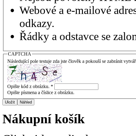
Webové a e-mailové adres
odkazy.
Řádky a odstavce se zalo
CAPTCHA
Následující pole testuje zda jste člověk a pokouší se zabránit vytvá
Opište kód z obrázku.
*
Opište písmena a číslice z obrázku.
Nákupní košík