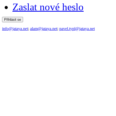
Zaslat nové heslo
info@jataya.net
;
alam@jataya.net
;
pavel.typl@jataya.net