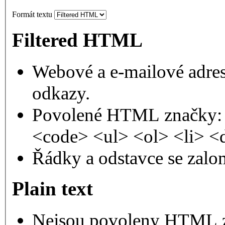
Formát textu
Filtered HTML
Webové a e-mailové adres
odkazy.
Povolené HTML značky: 
<code> <ul> <ol> <li> <
Řádky a odstavce se zalo
Plain text
Nejsou povoleny HTML 