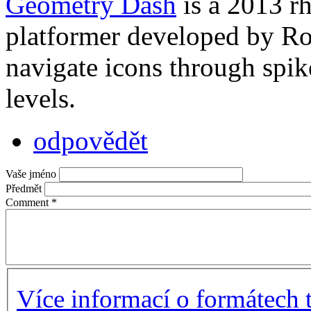
Geometry Dash
is a 2013 r
platformer developed by R
navigate icons through spik
levels.
odpovědět
Vaše jméno
Předmět
Comment
*
Více informací o formátech 