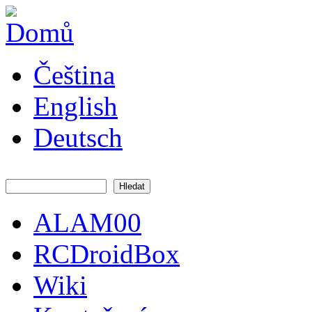
Přejít k hlavnímu obsahu
JATAYA
Čeština
systems -
elektronika
pro RC
English
modely
Deutsch
Hledat
Vyhledávání
ALAM00
Hlavní menu
RCDroidBox
Wiki