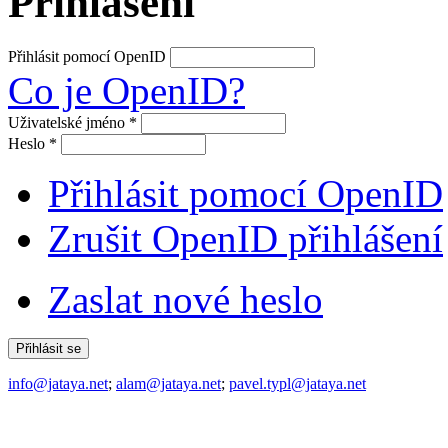
Přihlášení
Přihlásit pomocí OpenID
Co je OpenID?
Uživatelské jméno
*
Heslo
*
Přihlásit pomocí OpenID
Zrušit OpenID přihlášení
Zaslat nové heslo
info@jataya.net
;
alam@jataya.net
;
pavel.typl@jataya.net