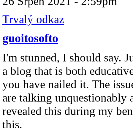
26 Srpen 2021 - 2:59pm
Trvalý odkaz
guoitosofto
I'm stunned, I should say. J
a blog that is both educati
you have nailed it. The issu
are talking unquestionably 
revealed this during my ben
this.