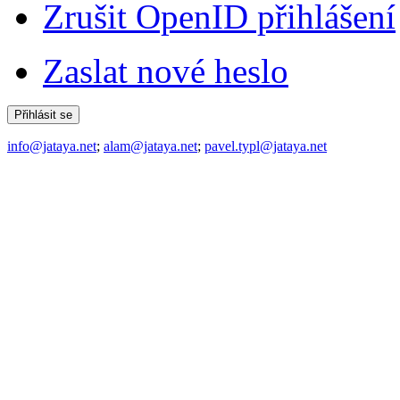
Zrušit OpenID přihlášení
Zaslat nové heslo
info@jataya.net
;
alam@jataya.net
;
pavel.typl@jataya.net