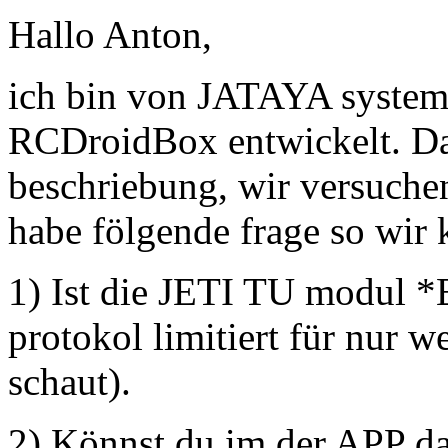
Hallo Anton,
ich bin von JATAYA systems
RCDroidBox entwickelt. Dan
beschriebung, wir versuchen 
habe fölgende frage so wir 
1) Ist die JETI TU modul *
protokol limitiert für nur w
schaut).
2) Könnst du im der APP da