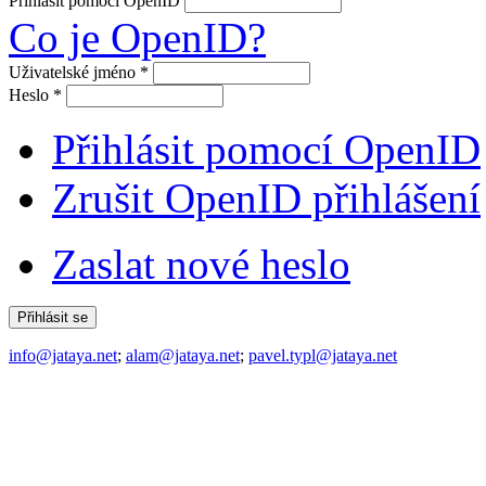
Přihlásit pomocí OpenID
Co je OpenID?
Uživatelské jméno
*
Heslo
*
Přihlásit pomocí OpenID
Zrušit OpenID přihlášení
Zaslat nové heslo
info@jataya.net
;
alam@jataya.net
;
pavel.typl@jataya.net