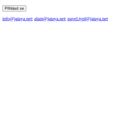
info@jataya.net
;
alam@jataya.net
;
pavel.typl@jataya.net