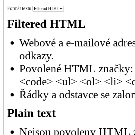
Formát textu
Filtered HTML
Webové a e-mailové adres
odkazy.
Povolené HTML značky: 
<code> <ul> <ol> <li> <
Řádky a odstavce se zalo
Plain text
Nejsou povoleny HTML 