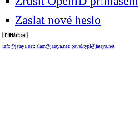
Zrušit OpenID přihlášení
Zaslat nové heslo
info@jataya.net
;
alam@jataya.net
;
pavel.typl@jataya.net