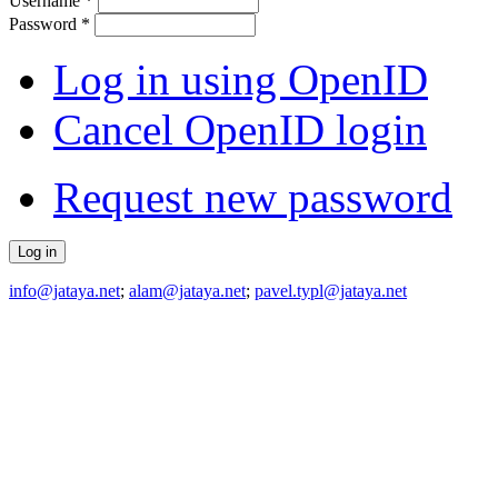
Username
*
Password
*
Log in using OpenID
Cancel OpenID login
Request new password
info@jataya.net
;
alam@jataya.net
;
pavel.typl@jataya.net