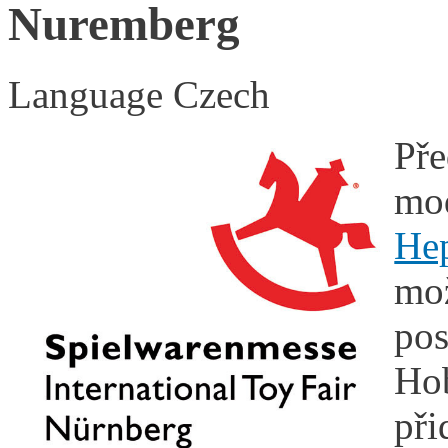
Nuremberg
Language
Czech
Pře
mo
He
mo
po
Hob
při