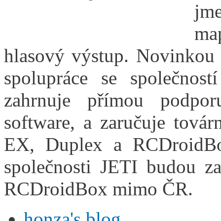
jm
ma
hlasový výstup. Novinkou 
spolupráce se společnos
zahrnuje přímou podpo
software, a zaručuje továr
EX, Duplex a RCDroidBox
společnosti JETI budou za
RCDroidBox mimo ČR.
honza's blog