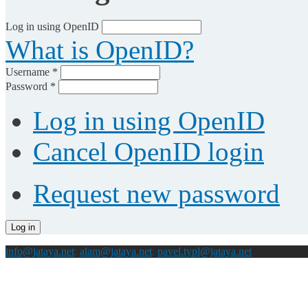
Log in using OpenID
What is OpenID?
Username
*
Password
*
Log in using OpenID
Cancel OpenID login
Request new password
info@jataya.net
;
alam@jataya.net
;
pavel.typl@jataya.net