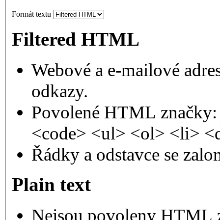
Formát textu
Filtered HTML
Webové a e-mailové adres
odkazy.
Povolené HTML značky: 
<code> <ul> <ol> <li> <
Řádky a odstavce se zalo
Plain text
Nejsou povoleny HTML 