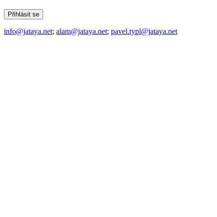
info@jataya.net
;
alam@jataya.net
;
pavel.typl@jataya.net