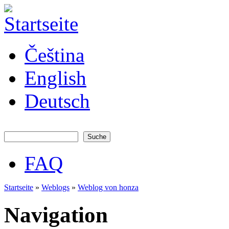
Direkt zum Inhalt
JATAYA
Čeština
systems -
elektronika
pro RC
English
modely
Deutsch
Suche
Suchformular
FAQ
Hauptmenü
Startseite
»
Weblogs
»
Weblog von honza
Sie sind hier
Navigation