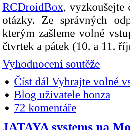
RCDroidBox
, vyzkoušejte 
otázky. Ze správných od
kterým zašleme volné vstu
čtvrtek a pátek (10. a 11. říj
Vyhodnocení soutěže
Číst dál
Vyhrajte volné 
Blog uživatele honza
72 komentáře
JATAYA systems na Mo