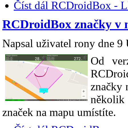
Číst dál
RCDroidBox - L
RCDroidBox značky v
Napsal uživatel
rony
dne 9 
Od ver
RCDroi
značky 
několik
značek na mapu umístíte.