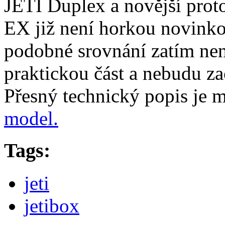
JETI Duplex a novější pro
EX již není horkou novinkou
podobné srovnání zatím nen
praktickou část a nebudu za
Přesný technický popis je m
model.
Tags:
jeti
jetibox