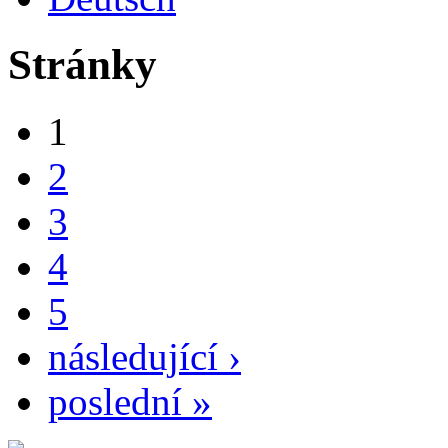
Stránky
1
2
3
4
5
následující ›
poslední »