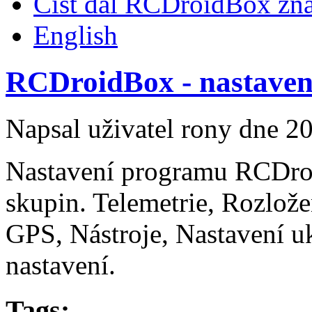
Číst dál
RCDroidBox zna
English
RCDroidBox - nastaven
Napsal uživatel
rony
dne 20
Nastavení programu RCDroi
skupin. Telemetrie, Rozlože
GPS, Nástroje, Nastavení uk
nastavení.
Tags: