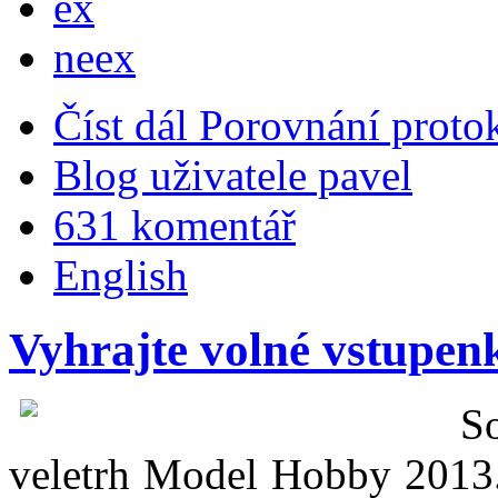
ex
neex
Číst dál
Porovnání proto
Blog uživatele pavel
631 komentář
English
Vyhrajte volné vstupe
S
veletrh Model Hobby 2013.