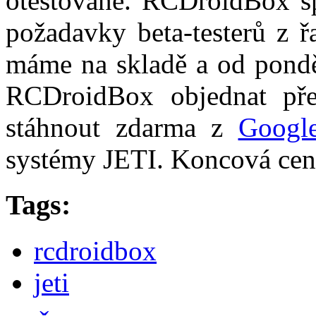
otestované. RCDroidBox spl
požadavky beta-testerů z ř
máme na skladě a od pond
RCDroidBox objednat pře
stáhnout zdarma z
Googl
systémy JETI. Koncová cena
Tags:
rcdroidbox
jeti