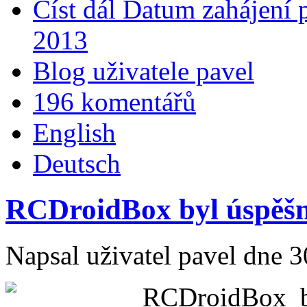
Číst dál
Datum zahájení p
2013
Blog uživatele pavel
196 komentářů
English
Deutsch
RCDroidBox byl úspěšně
Napsal uživatel
pavel
dne 3
RCDroidBox b