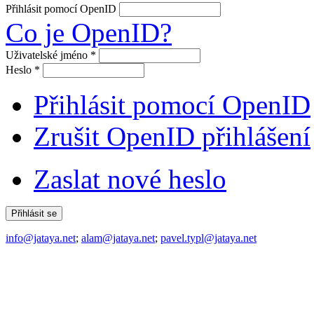
Přihlásit pomocí OpenID
Co je OpenID?
Uživatelské jméno
*
Heslo
*
Přihlásit pomocí OpenID
Zrušit OpenID přihlášení
Zaslat nové heslo
info@jataya.net
;
alam@jataya.net
;
pavel.typl@jataya.net