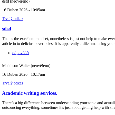
dsfd (neověřeno)
16 Duben 2026 - 10:05am
Trvalý odkaz
sdsd
That is the excellent mindset, nonetheless is just not help to make e
article in to delicius nevertheless it is apparently a dilemma using yo
odpovědět
Maddison Walter (neověřeno)
16 Duben 2026 - 10:17am
Trvalý odkaz
Academic writing services.
There’s a big difference between understanding your topic and actually
outsourcing everything, sometimes it’s just about getting help with stru