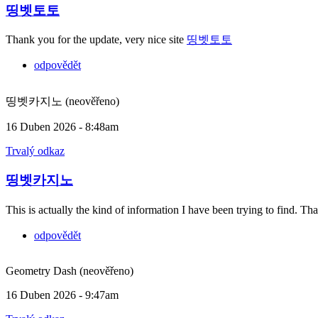
띵벳토토
Thank you for the update, very nice site
띵벳토토
odpovědět
띵벳카지노 (neověřeno)
16 Duben 2026 - 8:48am
Trvalý odkaz
띵벳카지노
This is actually the kind of information I have been trying to find. Th
odpovědět
Geometry Dash (neověřeno)
16 Duben 2026 - 9:47am