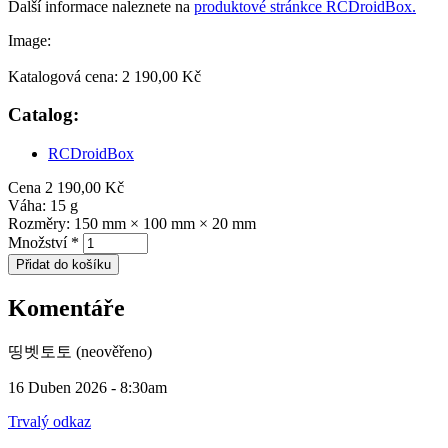
Další informace naleznete na
produktové stránkce RCDroidBox.
Image:
Katalogová cena:
2 190,00 Kč
Catalog:
RCDroidBox
Cena
2 190,00 Kč
Váha:
15 g
Rozměry:
150 mm × 100 mm × 20 mm
Množství
*
Komentáře
띵벳토토 (neověřeno)
16 Duben 2026 - 8:30am
Trvalý odkaz