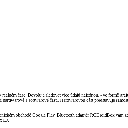
álném čase. Dovoluje sledovat více údajů najednou. - ve formě grafu
á z hardwarové a softwarové části. Hardwarovou část představuje samo
tronickém obchodě Google Play. Bluetooth adaptér RCDroidBox vám zd
ex EX.