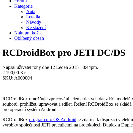
Fórum
Kategorie
Auta
Letadla
Návody
Ke stažení
Nákupní košík
Oblíbený obsah
RCDroidBox pro JETI DC/DS
Napsal uživatel
rony
dne 12 Leden 2015 - 8:44pm.
2 190,00 Kč
SKU:
A000004
RCDroidBox umožňuje zpracování telemetrických dat z RC modelů v re
souborů, prohlížet, upravovat a sdílet. Řešení RCDroidBox se sklád
pro operační systém Android.
RCDroidBox
program pro OS Android
je zdarma k dispozici v elek
výrobky společnosti JETI pracujícími na protokolech Duplex a Dupl