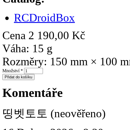
RCDroidBox
Cena
2 190,00 Kč
Váha:
15 g
Rozměry:
150 mm × 100 
Množství
*
Komentáře
띵벳토토 (neověřeno)