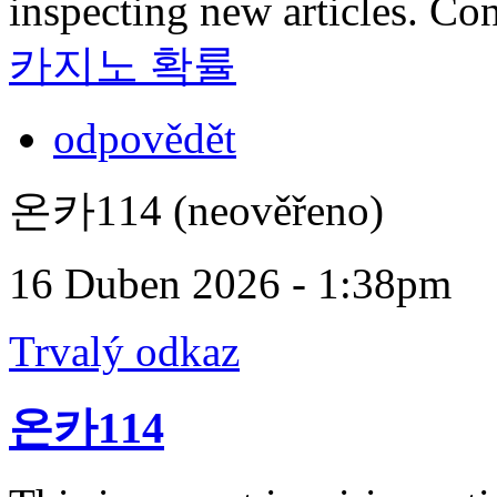
inspecting new articles. Co
카지노 확률
odpovědět
온카114 (neověřeno)
16 Duben 2026 - 1:38pm
Trvalý odkaz
온카114