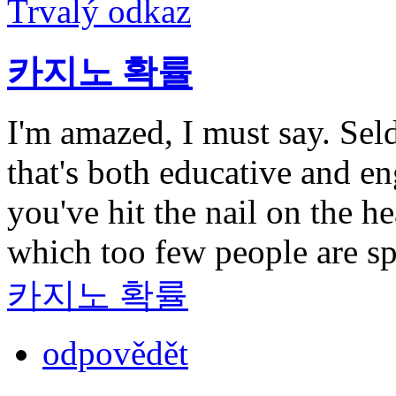
Trvalý odkaz
카지노 확률
I'm amazed, I must say. Sel
that's both educative and e
you've hit the nail on the 
which too few people are sp
카지노 확률
odpovědět