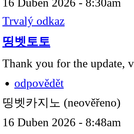
16 Duben 2026 - 8:30am
Trvalý odkaz
띵벳토토
Thank you for the update, v
odpovědět
띵벳카지노 (neověřeno)
16 Duben 2026 - 8:48am