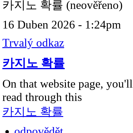
카지노 확률 (neověřeno)
16 Duben 2026 - 1:24pm
Trvalý odkaz
카지노 확률
On that website page, you'l
read through this
카지노 확률
odpovědět