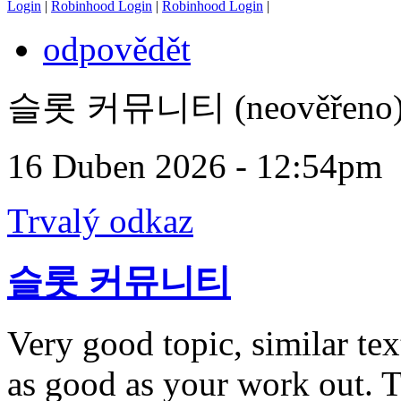
Login
|
Robinhood Login
|
Robinhood Login
|
odpovědět
슬롯 커뮤니티 (neověřeno
16 Duben 2026 - 12:54pm
Trvalý odkaz
슬롯 커뮤니티
Very good topic, similar tex
as good as your work out. T