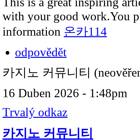
This is a great inspiring ar
with your good work.You pu
information
온카114
odpovědět
카지노 커뮤니티 (neověřen
16 Duben 2026 - 1:48pm
Trvalý odkaz
카지노 커뮤니티