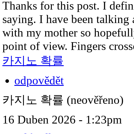
Thanks for this post. I defi
saying. I have been talking a
with my mother so hopefully
point of view. Fingers cros
카지노 확률
odpovědět
카지노 확률 (neověřeno)
16 Duben 2026 - 1:23pm