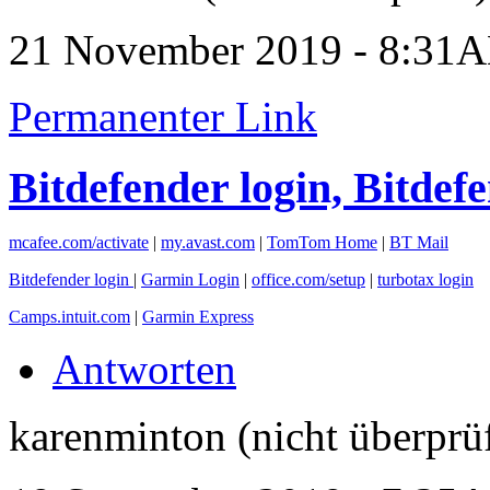
21 November 2019 - 8:31
Permanenter Link
Bitdefender login, Bitdef
mcafee.com/activate
|
my.avast.com
|
TomTom Home
|
BT Mail
Bitdefender login
|
Garmin Login
|
office.com/setup
|
turbotax login
Camps.intuit.com
|
Garmin Express
Antworten
karenminton (nicht überprüf