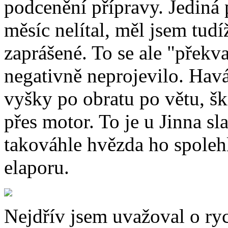
podcenění přípravy. Jediná 
měsíc nelítal, měl jsem tud
zaprášené. To se ale "překv
negativně neprojevilo. Havár
vyšky po obratu po větu, šk
přes motor. To je u Jinna sl
takováhle hvězda ho spoleh
elaporu.
Nejdřív jsem uvažoval o ry