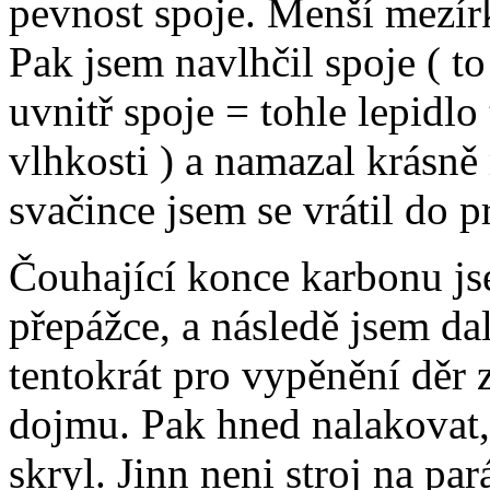
pevnost spoje. Menší mezírk
Pak jsem navlhčil spoje ( t
uvnitř spoje = tohle lepidl
vlhkosti ) a namazal krás
svačince jsem se vrátil do p
Čouhající konce karbonu j
přepážce, a následě jsem da
tentokrát pro vypěnění děr 
dojmu. Pak hned nalakovat,
skryl. Jinn neni stroj na par