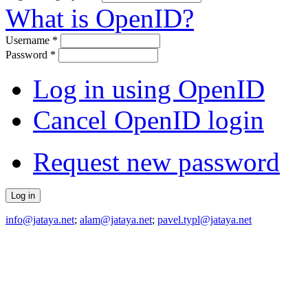
What is OpenID?
Username
*
Password
*
Log in using OpenID
Cancel OpenID login
Request new password
info@jataya.net
;
alam@jataya.net
;
pavel.typl@jataya.net