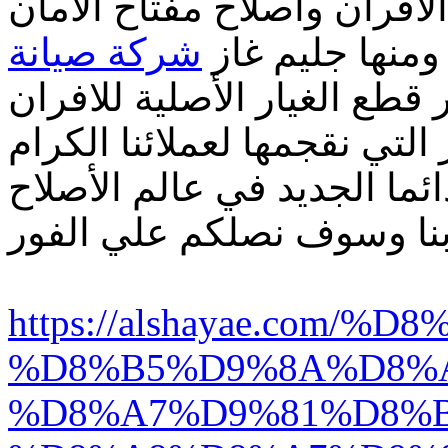
لافران واصلاح مفتاح الامان
 ومنها جليم غاز
شركة صيانة
طع الغيار الأصلية للافران
ائما الجديد في عالم الأصلاح
https://alshayae.com
%D8%B5%D9%8A%D8%
%D8%A7%D9%81%D8%B