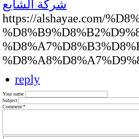
شركة الشايع
https://alshayae.com
%D8%B9%D8%B2%D9%8
%D8%A7%D8%B3%D8%
%D8%A8%D8%A7%D9%
reply
Your name
Subject
Comment
*